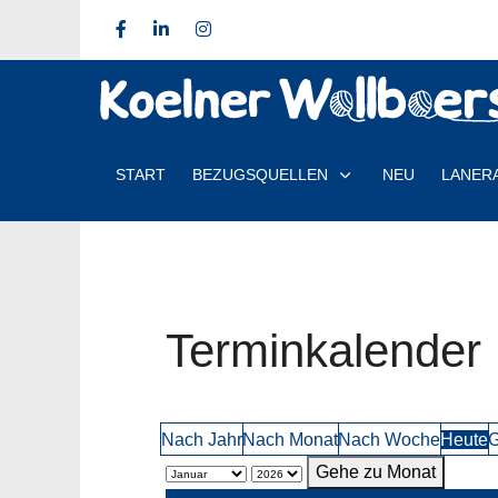
START
BEZUGSQUELLEN
NEU
LANER
Terminkalender
Nach Jahr
Nach Monat
Nach Woche
Heute
G
Gehe zu Monat