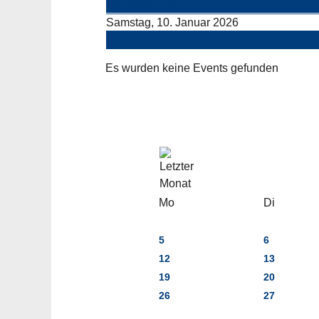
Vorheriger Tag
Samstag, 10. Januar 2026
Folgetag
Es wurden keine Events gefunden
Mo
Di
5
6
12
13
19
20
26
27