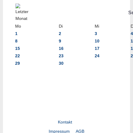
S
Mo
Di
Mi
1
2
3
4
8
9
10
1
15
16
17
1
22
23
24
2
29
30
Kontakt
Impressum
AGB