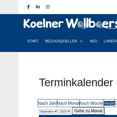
START
BEZUGSQUELLEN
NEU
LANER
Terminkalender
Nach Jahr
Nach Monat
Nach Woche
Heute
G
Gehe zu Monat