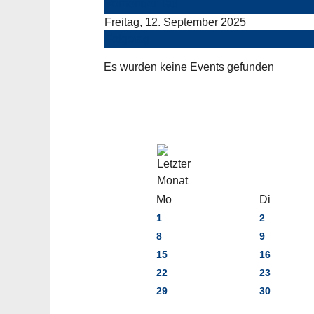
Vorheriger Tag
Freitag, 12. September 2025
Folgetag
Es wurden keine Events gefunden
Mo
Di
1
2
8
9
15
16
22
23
29
30