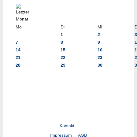
Mo
Di
Mi
1
2
3
7
8
9
1
14
15
16
1
21
22
23
2
28
29
30
3
Kontakt
Impressum
AGB