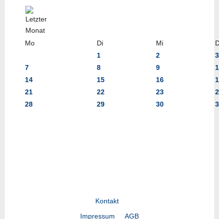
Mo
Di
Mi
1
2
3
7
8
9
1
14
15
16
1
21
22
23
2
28
29
30
3
Kontakt
Impressum
AGB