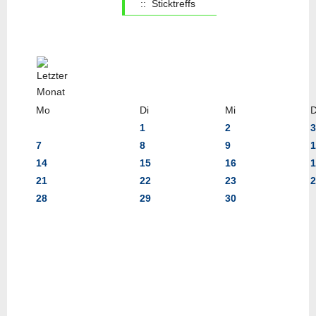
:: Sticktreffs
Mo
Di
Mi
1
2
3
7
8
9
1
14
15
16
1
21
22
23
2
28
29
30