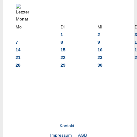
Mo
Di
Mi
1
2
3
7
8
9
1
14
15
16
1
21
22
23
2
28
29
30
Kontakt
Impressum
AGB