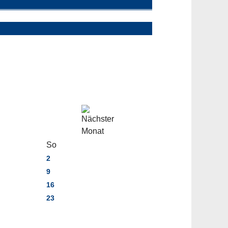
So
2
9
16
23