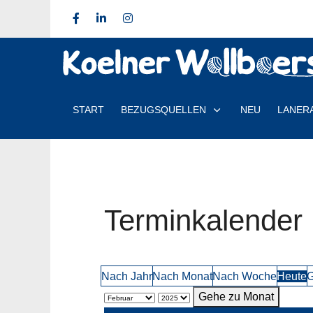
START
BEZUGSQUELLEN
NEU
LANER
Terminkalender
Nach Jahr
Nach Monat
Nach Woche
Heute
G
Gehe zu Monat