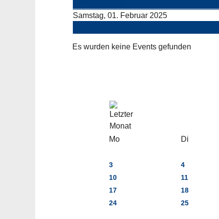
Vorheriger Tag
Samstag, 01. Februar 2025
Folgetag
Es wurden keine Events gefunden
Mo
Di
3
4
10
11
17
18
24
25