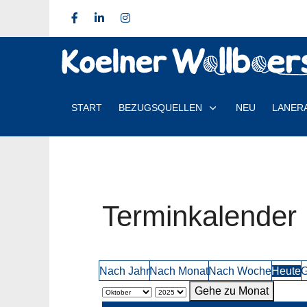
START
BEZUGSQUELLEN
NEU
LANER
Terminkalender
Nach Jahr
Nach Monat
Nach Woche
Heute
G
Gehe zu Monat