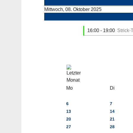
Vorheriger Tag
Mittwoch, 08. Oktober 2025
Folgetag
16:00 - 19:00
Strick-T
Mo
Di
6
7
13
14
20
21
27
28