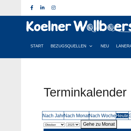
START
BEZUGSQUELLEN
NEU
LANER
Terminkalender
Nach Jahr
Nach Monat
Nach Woche
Heute
G
Gehe zu Monat