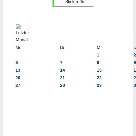
:: Sticktreffs
Mo
Di
Mi
1
2
6
7
8
9
13
14
15
1
20
21
22
2
27
28
29
3