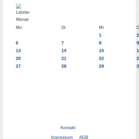
Mo
Di
Mi
1
2
6
7
8
9
13
14
15
1
20
21
22
2
27
28
29
3
Kontakt
Impressum
AGB