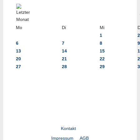
Mo
Di
Mi
1
2
6
7
8
9
13
14
15
1
20
21
22
2
27
28
29
3
Kontakt
Impressum
AGB