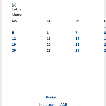
Mo
Di
Mi
1
5
6
7
8
12
13
14
1
19
20
21
2
26
27
28
2
Kontakt
Impressum
AGB