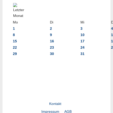
Mo
Di
Mi
1
2
3
4
8
9
10
1
15
16
17
1
22
23
24
2
29
30
31
Kontakt
Impressum
AGB