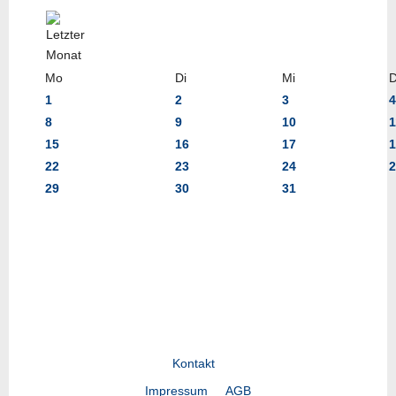
Mo
Di
Mi
1
2
3
4
8
9
10
1
15
16
17
1
22
23
24
2
29
30
31
Kontakt
Impressum
AGB