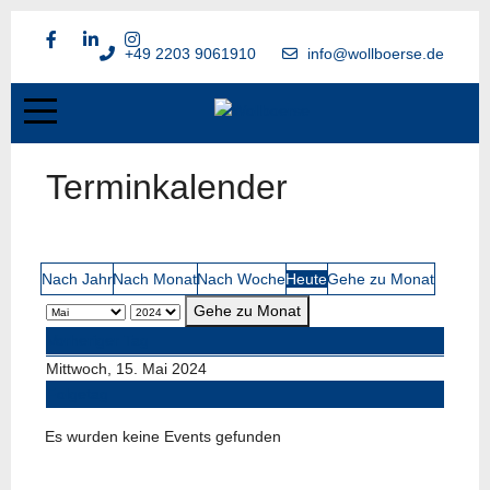
+49 2203 9061910
info@wollboerse.de
Terminkalender
Nach Jahr
Nach Monat
Nach Woche
Heute
Gehe zu Monat
Gehe zu Monat
Vorheriger Tag
Mittwoch, 15. Mai 2024
Folgetag
Es wurden keine Events gefunden