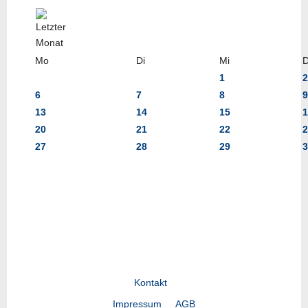
Mo
Di
Mi
1
2
6
7
8
9
13
14
15
1
20
21
22
2
27
28
29
3
Kontakt
Impressum
AGB