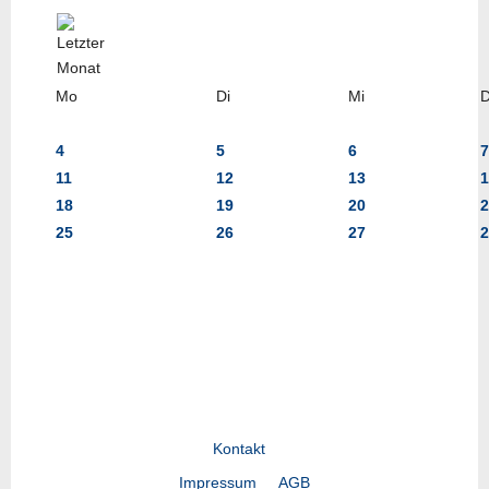
Mo
Di
Mi
4
5
6
7
11
12
13
1
18
19
20
2
25
26
27
2
Kontakt
Impressum
AGB