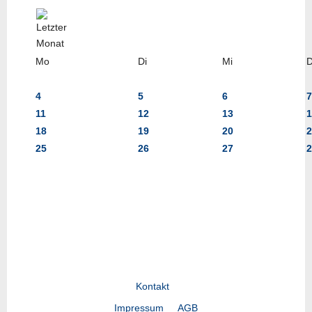
Mo
Di
Mi
4
5
6
7
11
12
13
1
18
19
20
2
25
26
27
2
Kontakt
Impressum
AGB