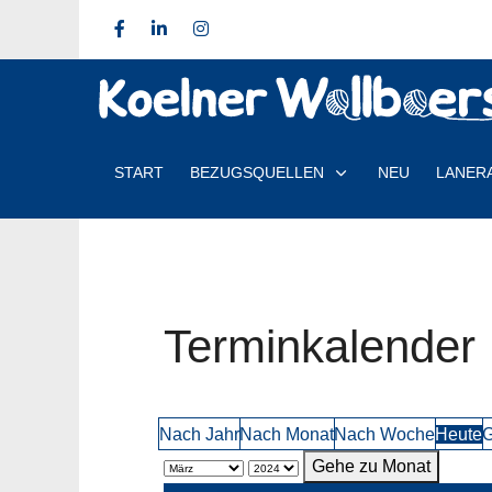
START
BEZUGSQUELLEN
NEU
LANER
Terminkalender
Nach Jahr
Nach Monat
Nach Woche
Heute
G
Gehe zu Monat