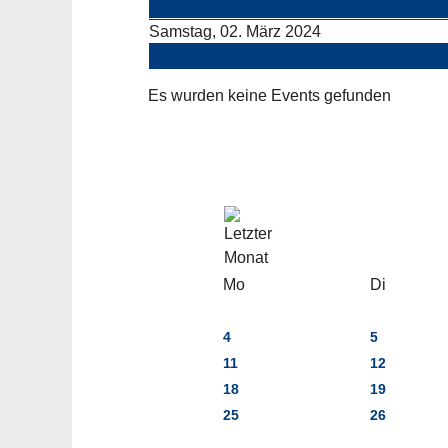
Vorheriger Tag
Samstag, 02. März 2024
Folgetag
Es wurden keine Events gefunden
Mo
Di
4
5
11
12
18
19
25
26