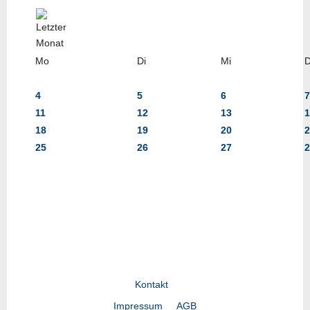
Mo
Di
Mi
4
5
6
7
11
12
13
1
18
19
20
2
25
26
27
2
Kontakt
Impressum
AGB