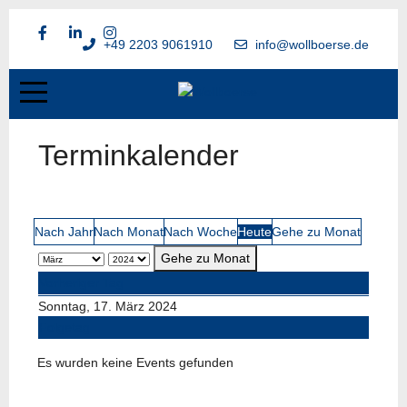
+49 2203 9061910
info@wollboerse.de
Terminkalender
Nach Jahr
Nach Monat
Nach Woche
Heute
Gehe zu Monat
Gehe zu Monat
Vorheriger Tag
Sonntag, 17. März 2024
Folgetag
Es wurden keine Events gefunden