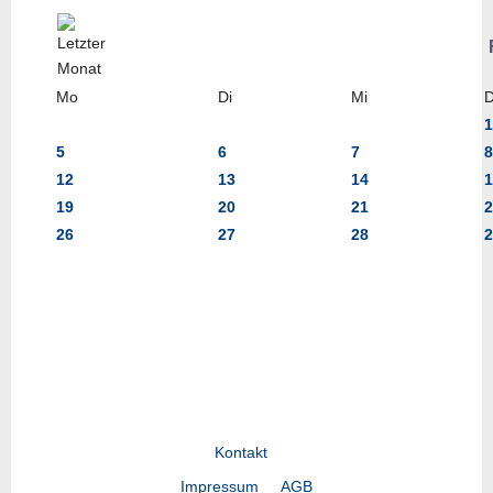
Mo
Di
Mi
1
5
6
7
8
12
13
14
1
19
20
21
2
26
27
28
2
Kontakt
Impressum
AGB