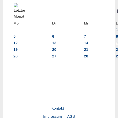
Mo
Di
Mi
1
5
6
7
8
12
13
14
1
19
20
21
2
26
27
28
2
Kontakt
Impressum
AGB