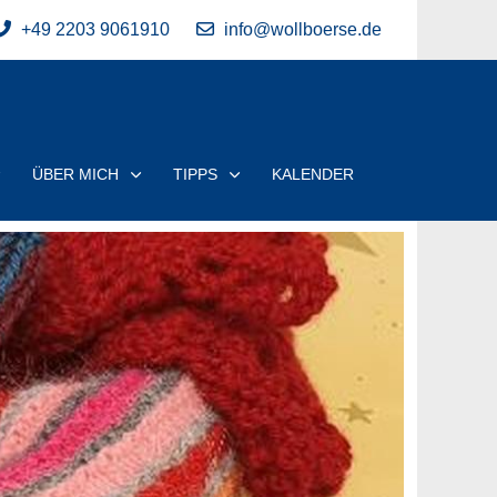
+49 2203 9061910
info@wollboerse.de
ÜBER MICH
TIPPS
KALENDER