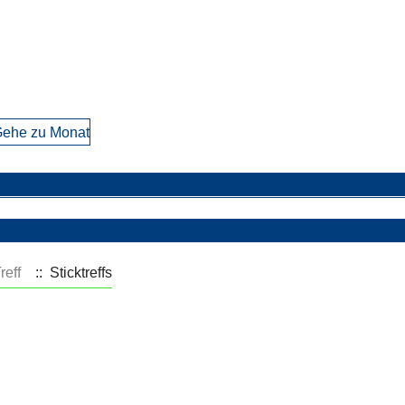
ehe zu Monat
reff
:: Sticktreffs