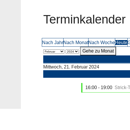
Terminkalender
Nach Jahr
Nach Monat
Nach Woche
Heute
G
Gehe zu Monat
Vorheriger Tag
Mittwoch, 21. Februar 2024
Folgetag
16:00 - 19:00
Strick-T