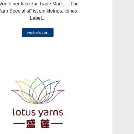
on einer Idee zur Trade Mark.... „The
Yarn Specialist“ ist ein kleines, feines
Label...
weiterlesen