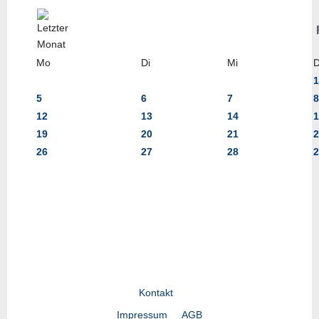
Mo
Di
Mi
1
5
6
7
8
12
13
14
1
19
20
21
2
26
27
28
2
Kontakt
Impressum
AGB