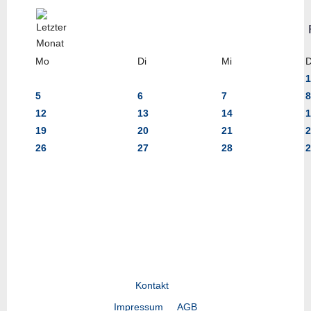
Mo
Di
Mi
1
5
6
7
8
12
13
14
1
19
20
21
2
26
27
28
2
Kontakt
Impressum
AGB