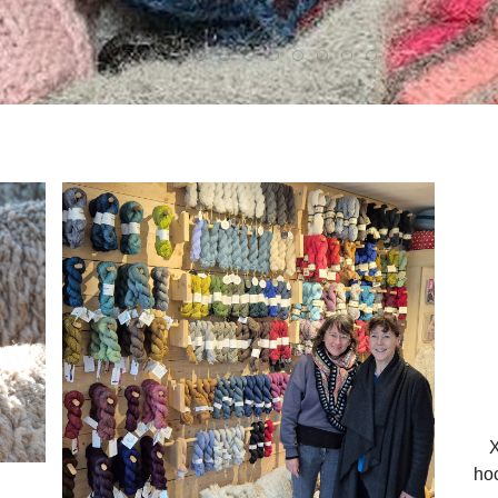
Xi
ho