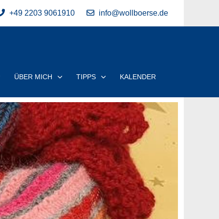
+49 2203 9061910
info@wollboerse.de
ÜBER MICH
TIPPS
KALENDER