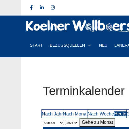
START
BEZUGSQUELLEN
NEU
LANER
Terminkalender
Nach Jahr
Nach Monat
Nach Woche
Heute
G
Gehe zu Monat