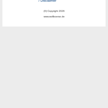
/ Disclaimer
(©) Copyright 2026
www.wollboerse.de