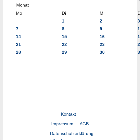
Mo
Di
Mi
1
2
3
7
8
9
1
14
15
16
1
21
22
23
2
28
29
30
3
Kontakt
Impressum
AGB
Datenschutzerklärung