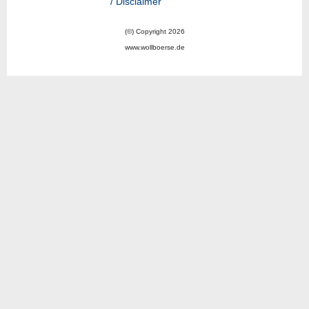
/ Disclaimer
(©) Copyright 2026
www.wollboerse.de