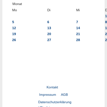
Mo
Di
Mi
1
5
6
7
8
12
13
14
1
19
20
21
2
26
27
28
2
Kontakt
Impressum
AGB
Datenschutzerklärung