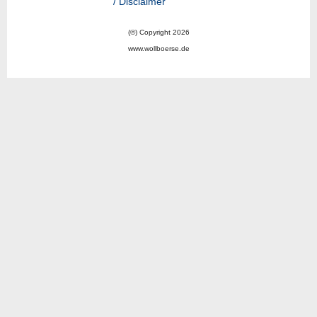
/ Disclaimer
(©) Copyright 2026
www.wollboerse.de