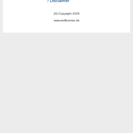
/ Disclaimer
(©) Copyright 2026
www.wollboerse.de