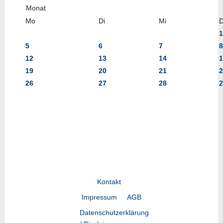
Mo
Di
Mi
1
5
6
7
8
12
13
14
1
19
20
21
2
26
27
28
2
Kontakt
Impressum
AGB
Datenschutzerklärung