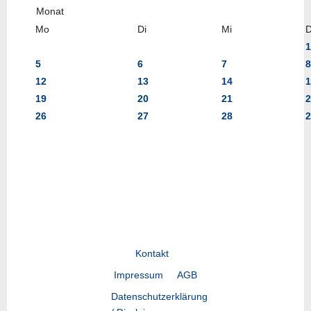
Mo
Di
Mi
1
5
6
7
8
12
13
14
1
19
20
21
2
26
27
28
2
Kontakt
Impressum
AGB
Datenschutzerklärung