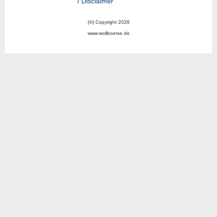
/ Disclaimer
(©) Copyright 2026
www.wollboerse.de