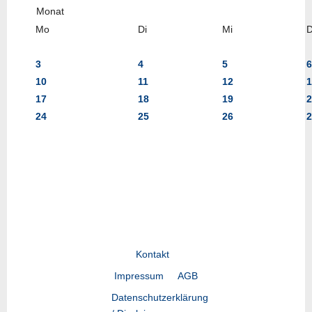
Mo
Di
Mi
3
4
5
6
10
11
12
1
17
18
19
2
24
25
26
2
Kontakt
Impressum
AGB
Datenschutzerklärung