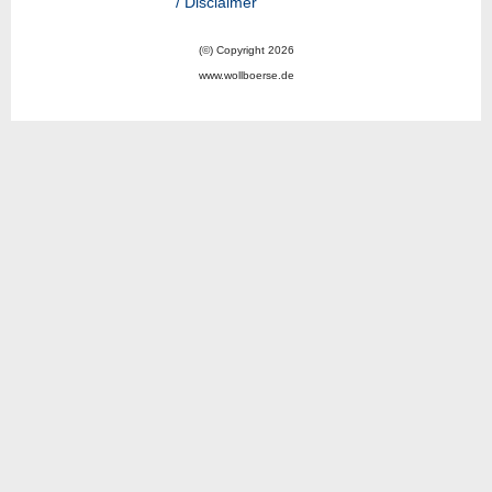
/ Disclaimer
(©) Copyright 2026
www.wollboerse.de