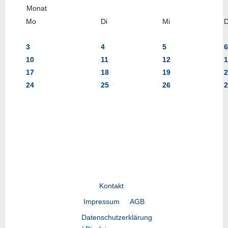
Mo
Di
Mi
3
4
5
6
10
11
12
1
17
18
19
2
24
25
26
2
Kontakt
Impressum
AGB
Datenschutzerklärung