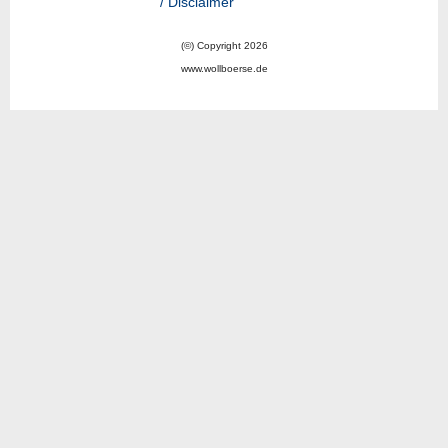
/ Disclaimer
(©) Copyright 2026
www.wollboerse.de