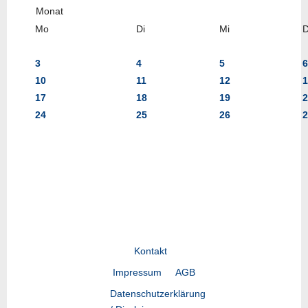
Mo
Di
Mi
3
4
5
6
10
11
12
1
17
18
19
2
24
25
26
2
Kontakt
Impressum
AGB
Datenschutzerklärung