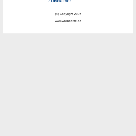
/ Disclaimer
(©) Copyright 2026
www.wollboerse.de