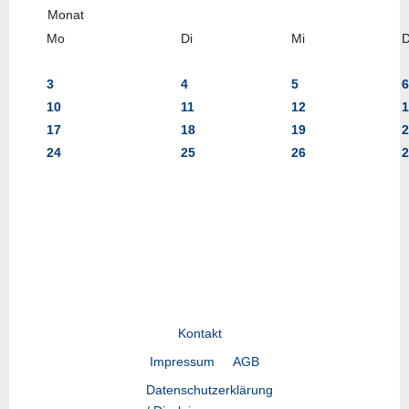
Mo
Di
Mi
3
4
5
6
10
11
12
1
17
18
19
2
24
25
26
2
Kontakt
Impressum
AGB
Datenschutzerklärung