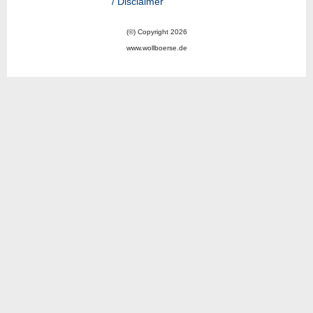
/ Disclaimer
(©) Copyright 2026
www.wollboerse.de