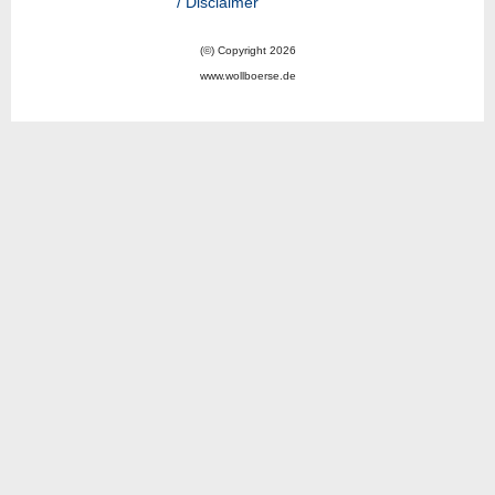
/ Disclaimer
(©) Copyright 2026
www.wollboerse.de