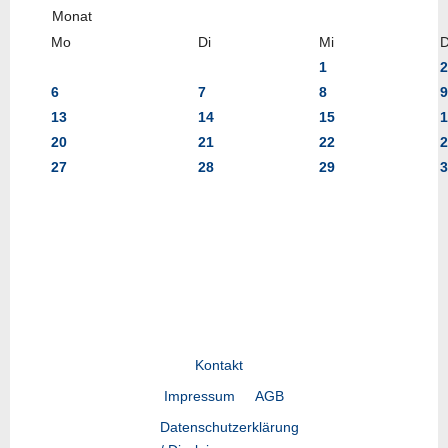
Mo
Di
Mi
1
2
6
7
8
9
13
14
15
1
20
21
22
2
27
28
29
3
Kontakt
Impressum
AGB
Datenschutzerklärung