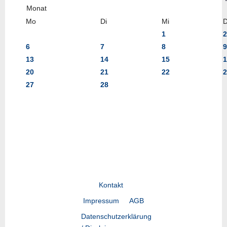
Mo
Di
Mi
1
2
6
7
8
9
13
14
15
1
20
21
22
2
27
28
Kontakt
Impressum
AGB
Datenschutzerklärung