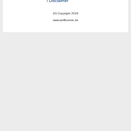
/ Disclaimer
(©) Copyright 2026
www.wollboerse.de