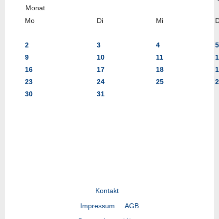
Mo
Di
Mi
2
3
4
5
9
10
11
1
16
17
18
1
23
24
25
2
30
31
Kontakt
Impressum
AGB